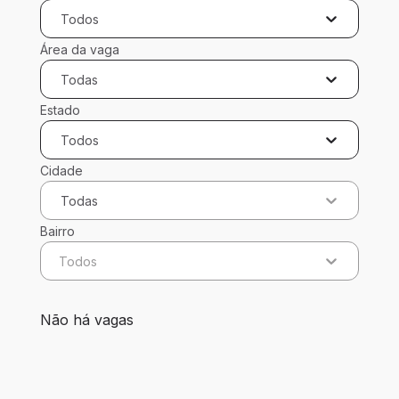
Todos
Área da vaga
Todas
Estado
Todos
Cidade
Todas
Bairro
Todos
0 vagas encontradas para 0 filtros aplicados
Não há vagas